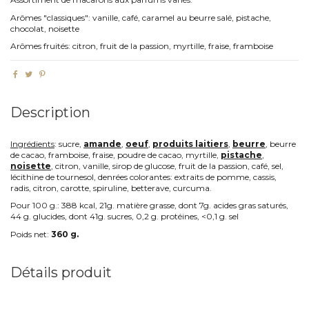
Arômes "classiques": vanille, café, caramel au beurre salé, pistache,
chocolat, noisette
Arômes fruités: citron, fruit de la passion, myrtille, fraise, framboise
Description
Ingrédients
: sucre,
amande
,
oeuf
,
produits laitiers
,
beurre
, beurre
de cacao, framboise, fraise, poudre de cacao, myrtille,
pistache
,
noisette
,
citron, vanille, sirop de glucose, fruit de la passion, café, sel,
lécithine de tournesol, denrées colorantes: extraits de pomme, cassis,
radis, citron, carotte, spiruline, betterave, curcuma.
Pour 100 g.: 388 kcal, 21g. matière grasse, dont 7g. acides gras saturés,
44 g. glucides, dont 41g. sucres, 0,2 g. protéines, <0,1 g. sel
Poids net:
360 g.
Détails produit