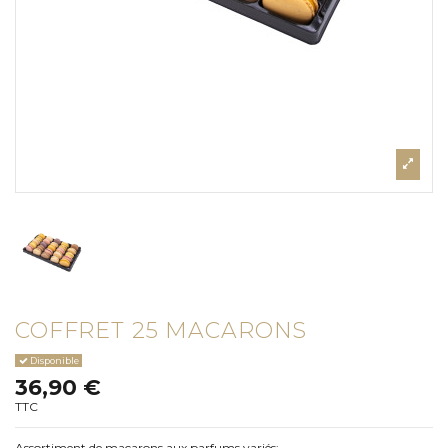
COFFRET 25 MACARONS
Disponible
36,90 €
TTC
Assortiment de macarons aux parfums variés: