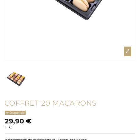
COFFRET 20 MACARONS
Disponible
29,90 €
TTC
Assortiment de macarons aux parfums variés: