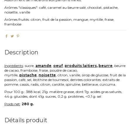
Arômes "classiques": café, caramel au beurre salé, chocolat, pistache,
noisette, vanille
Arômes fruités: citron, fruit de la passion, mangue, myrtille, fraise,
framboise
Description
Ingrédients
: sucre,
amande
,
oeuf
,
produits laitiers
,
beurre
, beurre
de cacao, framboise, fraise, poudre de cacao,
myrtille,
pistache
,
noisette
,
citron, vanille, sirop de glucose, fruit de la
passion, café, sel, lécithine de tournesol, denrées colorantes: extraits de
pomme, cassis, radis, citron, carotte, spiruline, betterave, curcuma.
Pour 100 g.: 388 kcal, 21g. matière grasse, dont 7g. acides gras saturés,
44 g. glucides, dont 41g. sucres, 0,2 g. protéines, <0,1 g. sel
Poids net
:
280 g.
Détails produit