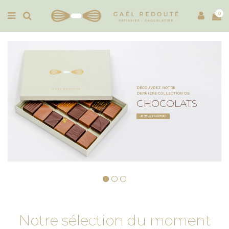
0
DÉCOUVREZ NOTRE
DERNIÈRE COLLECTION DE
CHOCOLATS
JE VEUX Y GOÛTER !
Notre sélection du moment