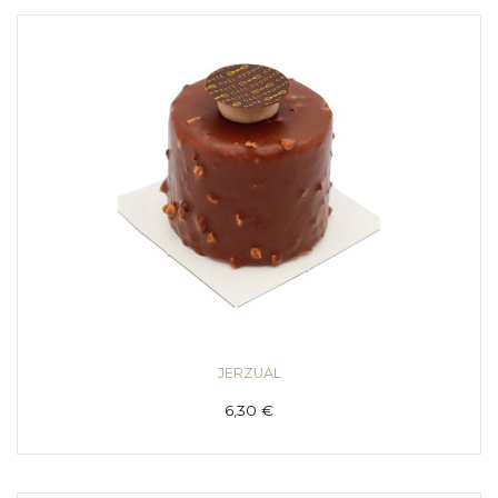
JERZUAL
6,30 €