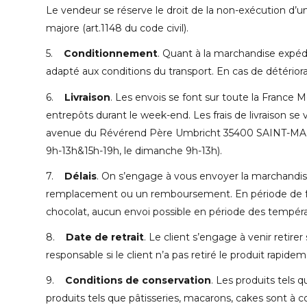
Le vendeur se réserve le droit de la non-exécution d’
majore (art.1148 du code civil).
5.
Conditionnement
. Quant à la marchandise expéd
adapté aux conditions du transport. En cas de détériorat
6.
Livraison
. Les envois se font sur toute la France M
entrepôts durant le week-end. Les frais de livraison se 
avenue du Révérend Père Umbricht 35400 SAINT-MAL
9h-13h&15h-19h, le dimanche 9h-13h).
7.
Délais
. On s’engage à vous envoyer la marchandis
remplacement ou un remboursement. En période de forte 
chocolat, aucun envoi possible en période des tempéra
8.
Date de retrait
. Le client s’engage à venir retir
responsable si le client n’a pas retiré le produit rapi
9.
Conditions de conservation
. Les produits tels q
produits tels que pâtisseries, macarons, cakes sont à