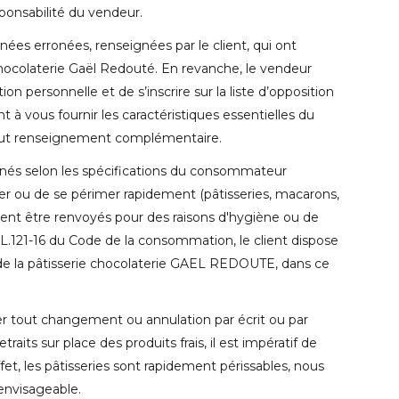
sponsabilité du vendeur.
ées erronées, renseignées par le client, qui ont
-chocolaterie Gaël Redouté. En revanche, le vendeur
on personnelle et de s’inscrire sur la liste d’opposition
 vous fournir les caractéristiques essentielles du
 tout renseignement complémentaire.
ionnés selon les spécifications du consommateur
er ou de se périmer rapidement (pâtisseries, macarons,
uvent être renvoyés pour des raisons d'hygiène ou de
icle L.121-16 du Code de la consommation, le client dispose
s de la pâtisserie chocolaterie GAEL REDOUTE, dans ce
er tout changement ou annulation par écrit ou par
s sur place des produits frais, il est impératif de
et, les pâtisseries sont rapidement périssables, nous
envisageable.