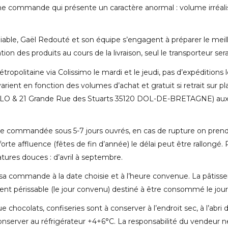
une commande qui présente un caractère anormal : volume irréalis
iable, Gaël Redouté et son équipe s’engagent à préparer le mei
ion des produits au cours de la livraison, seul le transporteur se
étropolitaine via Colissimo le mardi et le jeudi, pas d’expédition
varient en fonction des volumes d’achat et gratuit si retrait sur 
O & 21 Grande Rue des Stuarts 35120 DOL-DE-BRETAGNE) aux h
e commandée sous 5-7 jours ouvrés, en cas de rupture on prendr
affluence (fêtes de fin d’année) le délai peut être rallongé. Po
tures douces : d’avril à septembre.
er sa commande à la date choisie et à l’heure convenue. La pâtis
dement périssable (le jour convenu) destiné à être consommé le j
ue chocolats, confiseries sont à conserver à l’endroit sec, à l’abr
 conserver au réfrigérateur +4+6°C. La responsabilité du vendeur