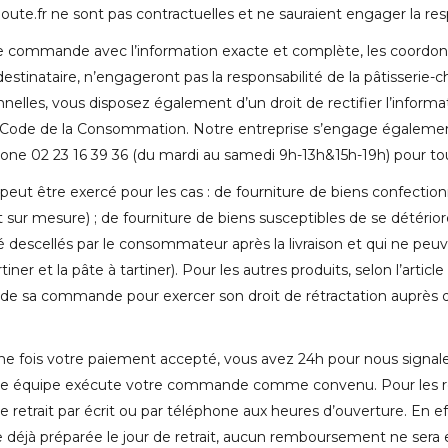
doute.fr ne sont pas contractuelles et ne sauraient engager la re
 de commande avec l’information exacte et complète, les coordonn
destinataire, n’engageront pas la responsabilité de la pâtisserie
nelles, vous disposez également d’un droit de rectifier l’informati
 Code de la Consommation. Notre entreprise s’engage également à
phone 02 23 16 39 36 (du mardi au samedi 9h-13h&15h-19h) pour
e peut être exercé pour les cas : de fourniture de biens confect
ur mesure) ; de fourniture de biens susceptibles de se détérior
é descellés par le consommateur après la livraison et qui ne pe
artiner et la pâte à tartiner). Pour les autres produits, selon l’art
ion de sa commande pour exercer son droit de rétractation auprè
 une fois votre paiement accepté, vous avez 24h pour nous signal
e équipe exécute votre commande comme convenu. Pour les retrait
retrait par écrit ou par téléphone aux heures d’ouverture. En eff
déjà préparée le jour de retrait, aucun remboursement ne sera 