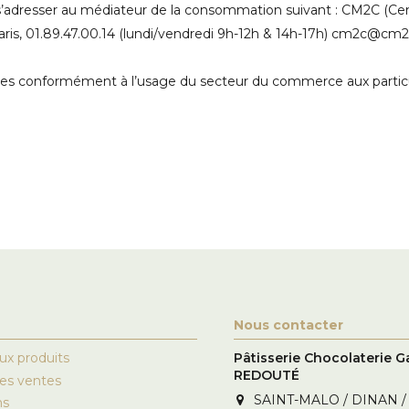
e de s’adresser au médiateur de la consommation suivant : CM2C (
Paris, 01.89.47.00.14 (lundi/vendredi 9h-12h & 14h-17h) cm2c@cm2
gies conformément à l’usage du secteur du commerce aux particulie
Nous contacter
x produits
Pâtisserie Chocolaterie G
REDOUTÉ
res ventes
SAINT-MALO / DINAN /
ns