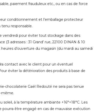
able, paiement frauduleux etc., ou en cas de force
lleur conditionnement et l’emballage protecteur
ra tenu responsable.
s le vendredi pour éviter tout stockage dans des
place (3 adresses : 31 Grand’ rue, 22100 DINAN & 10
eures d’ouverture du magasin (du mardi au samedi
a contact avec le client pour un éventuel
ur éviter la détérioration des produits à base de
serie-chocolaterie Gaël Redouté ne sera pas tenue
our-même.
i du soleil, à la température ambiante +16°+18°C. Les
 ne pourra être engagé en cas de mauvaise exécution