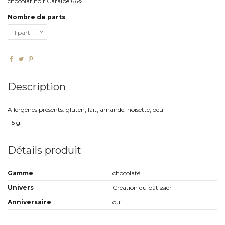
chocolat noir Caraïbe 66%
Nombre de parts
Description
Allergènes présents: gluten, lait, amande, noisette, oeuf
115 g.
Détails produit
Gamme
chocolaté
Univers
Création du pâtissier
Anniversaire
oui