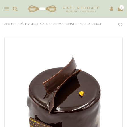
0
ACCUEIL
PÂTISSERIES, CRÉATIONS ET TRADITIONNELLES
GRAND' RUE