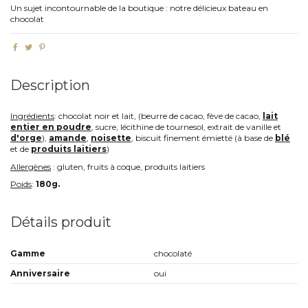
Un sujet incontournable de la boutique : notre délicieux bateau en
chocolat
Description
Ingrédients
: chocolat noir et lait, (beurre de cacao, fève de cacao,
lait
entier en poudre
, sucre, lécithine de tournesol, extrait de vanille et
d'orge
),
amande
,
noisette
, biscuit finement émietté (à base de
blé
et de
produits laitiers
)
Allergènes
: gluten, fruits à coque, produits laitiers
Poids
:
180g.
Détails produit
Gamme
chocolaté
Anniversaire
oui