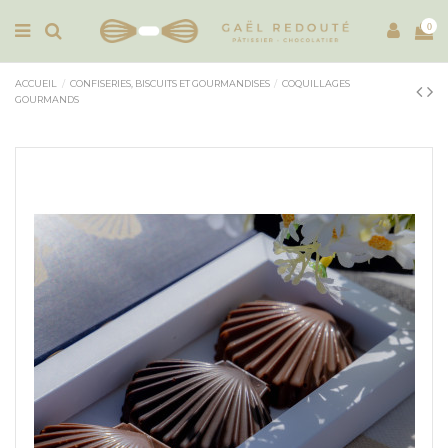
0
ACCUEIL
CONFISERIES, BISCUITS ET GOURMANDISES
COQUILLAGES
GOURMANDS