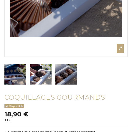
COQUILLAGES GOURMANDS
Disponible
18,90 €
TTC
Gourmandise à base de biscuit croustillant et chocolat