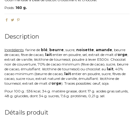
Poids:
160 g.
Description
Ingrédients
: farine de
blé
,
beurre
, sucre,
noisette
,
amande
, beurre
de cacao, fève de cacao,
lait
entier en poudre, sel, extrait de malt d'
orge
,
extrait de vanille, lécithine de tournesol, poudre à lever E500ii. Chocolat
noir de couverture, 70% de cacao minimum (fève de cacao, sucre, beurre
de cacao, émulsifiant: lécithine de tournesol) ou chocolat au
lait
, 40%
cacao minimum (beurre de cacao,
lait
entier en poudre, sucre, fèves de
cacao, sucre roux, extrait naturel de vanille, émulsifiant: lécithine de
tournesol, extrait de malt d'
orge
). Traces possibles: oeuf, soja.
Pour 100 g.: 536 kcal, 34 g. matière grasse, dont 17 g. acides gras saturés,
48 g. glucides, dont 34 g. sucres, 7,6 g. protéines, 0,21 g. sel.
Détails produit