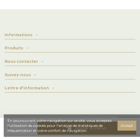
Informations
Produits
Nous contacter
Suivez-nous
Lettre d'information
En poursuivant votre navigation sur ce site, vous acceptez
l'utilisation de cookies pour l'analyse de statistiques de
Accept
Ajouter au panier
Tous droits réservés - 2022 Gaël Redouté / Pâtissier Chocolatier à Saint-Malo, Dinan,
fréquentation et votre confort de navigation.
Dol de Bretagne