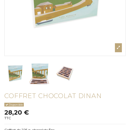
COFFRET CHOCOLAT DINAN
Disponible
28,20 €
TTC
Coffret de 225 g. chocolats fins