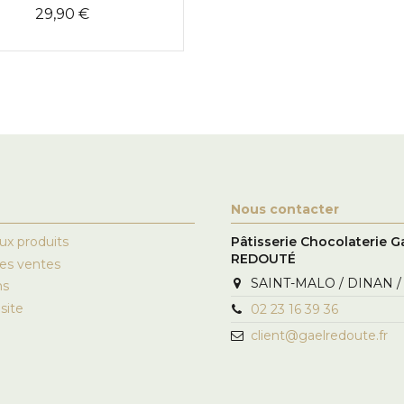
29,90 €
Nous contacter
x produits
Pâtisserie Chocolaterie G
REDOUTÉ
res ventes
SAINT-MALO / DINAN /
ns
site
02 23 16 39 36
client@gaelredoute.fr