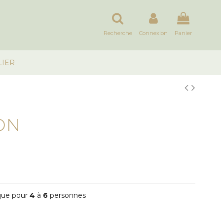
Recherche
Connexion
Panier
LIER
ON
ique pour
4
à
6
personnes